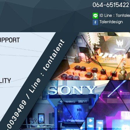
064-6515422 
ID Line : Tontale
Talentdesign